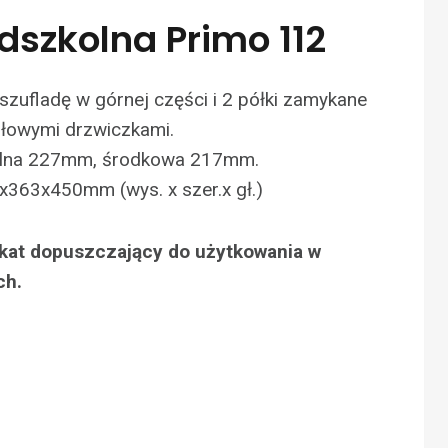
dszkolna Primo 112
szufladę w górnej części i 2 półki zamykane
dłowymi drzwiczkami.
olna 227mm, środkowa 217mm.
x363x450mm (wys. x szer.x gł.)
fikat dopuszczający do użytkowania w
ch.
N