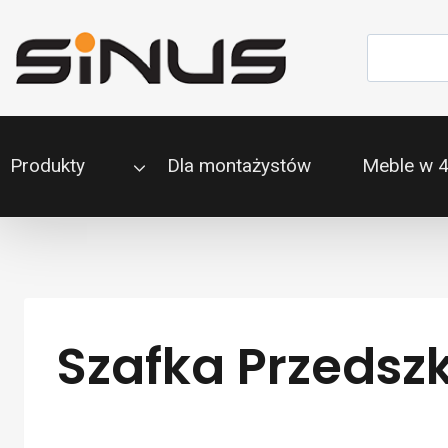
Przejdź
do
Szukaj
treści
Produkty
Dla montażystów
Meble w 
Szafka Przedszk