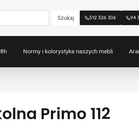
Szukaj
512 326 306
94 
48h
Normy i kolorystyka naszych mebli
Ara
olna Primo 112