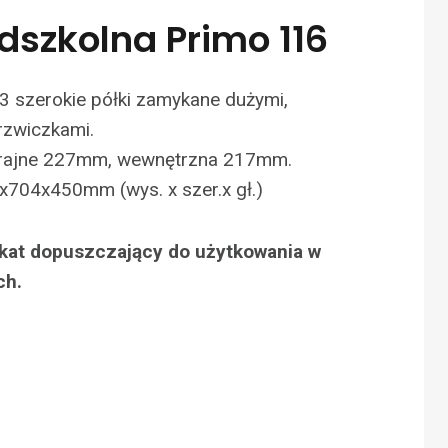
dszkolna Primo 116
3 szerokie półki zamykane dużymi,
zwiczkami.
krajne 227mm, wewnętrzna 217mm.
x704x450mm (wys. x szer.x gł.)
fikat dopuszczający do użytkowania w
ch.
N