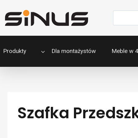
Przejdź
do
Szukaj
treści
Produkty
Dla montażystów
Meble w 
Szafka Przedszk