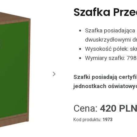
Szafka Prze
Szafka posiadająca 
dwuskrzydłowymi dr
Wysokość półek: s
Wymiary szafki: 798
Szafki posiadają certy
jednostkach oświatowy
Cena:
420 PL
Kod produktu:
1973