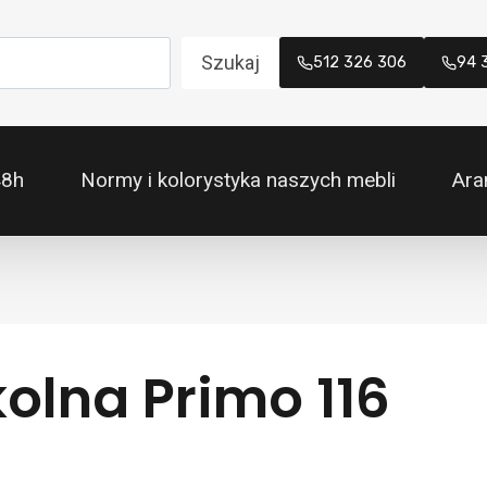
Szukaj
512 326 306
94 
48h
Normy i kolorystyka naszych mebli
Ara
olna Primo 116