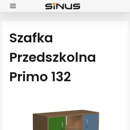
Przejdź
do
treści
Szafka
Przedszkolna
Primo 132