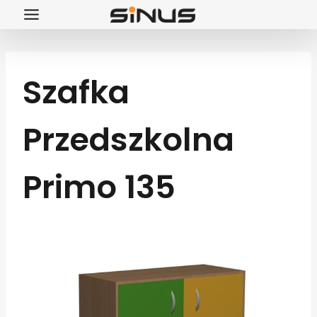
Przejdź
do
treści
Szafka
Przedszkolna
Primo 135