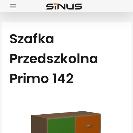
Przejdź
do
treści
Szafka
Przedszkolna
Primo 142