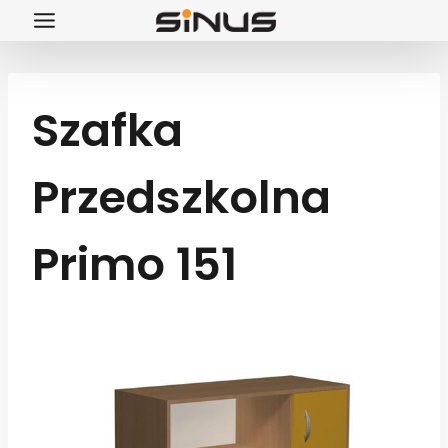
Przejdź
do
treści
Szafka
Przedszkolna
Primo 151