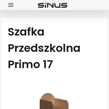
Przejdź
do
treści
Szafka
Przedszkolna
Primo 17