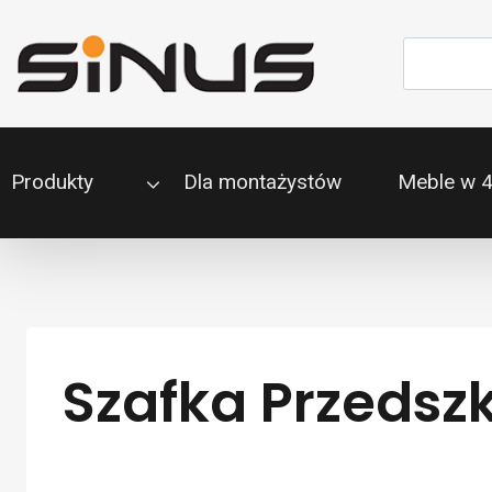
Przejdź
do
Szukaj
treści
Produkty
Dla montażystów
Meble w 
Szafka Przedsz