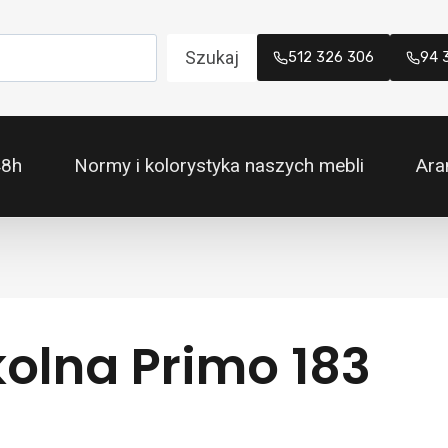
Szukaj
512 326 306
94 
48h
Normy i kolorystyka naszych mebli
Ara
kolna Primo 183