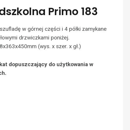
dszkolna Primo 183
szufladę w górnej części i 4 półki zamykane
łowymi drzwiczkami poniżej.
8x363x450mm (wys. x szer. x gł.)
fikat dopuszczający do użytkowania w
ch.
N