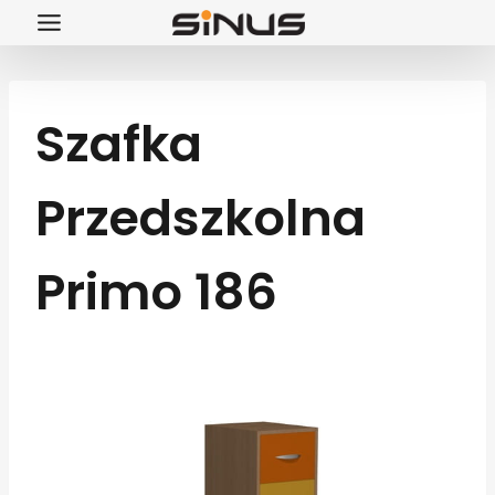
Przejdź
do
treści
Szafka
Przedszkolna
Primo 186