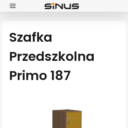
Przejdź
do
treści
Szafka
Przedszkolna
Primo 187