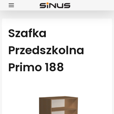
Przejdź
do
treści
Szafka
Przedszkolna
Primo 188