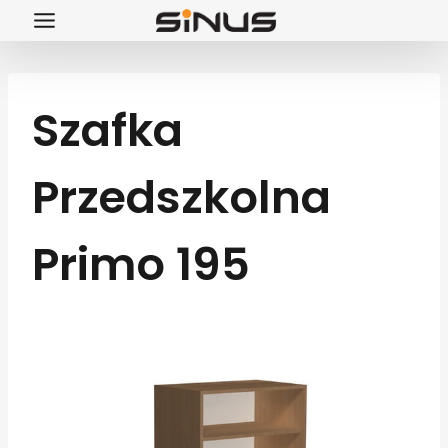
Przejdź
do
treści
Szafka
Przedszkolna
Primo 195