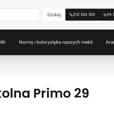
Szukaj
512 326 306
94 
48h
Normy i kolorystyka naszych mebli
Ara
kolna Primo 29