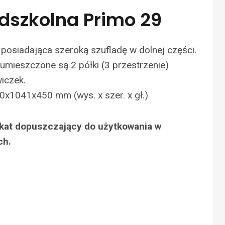
edszkolna Primo 29
posiadająca szeroką szufladę w dolnej części.
umieszczone są 2 półki (3 przestrzenie)
iczek.
0x1041x450 mm (wys. x szer. x gł.)
fikat dopuszczający do użytkowania w
ch.
N