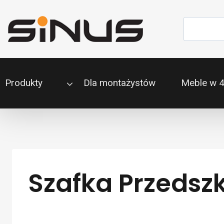
Przejdź
do
Szukaj
treści
Produkty
Dla montażystów
Meble w 
Szafka Przedsz