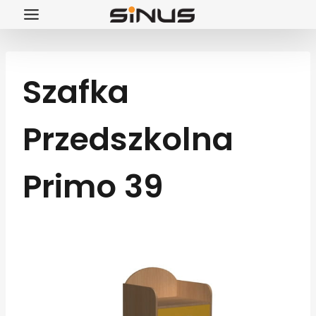
Przejdź
do
treści
Szafka
Przedszkolna
Primo 39