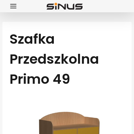
Przejdź
do
treści
Szafka
Przedszkolna
Primo 49