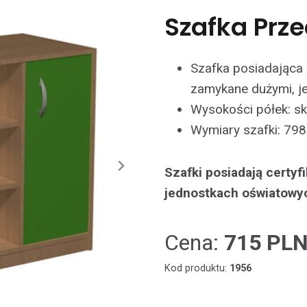
Szafka Prz
Szafka posiadająca 
zamykane dużymi, j
Wysokości półek: 
Wymiary szafki: 798
Szafki posiadają certy
jednostkach oświatowy
Cena:
715 PL
Kod produktu:
1956