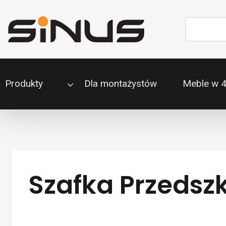
Przejdź
do
Szukaj
treści
Produkty
Dla montażystów
Meble w 
Szafka Przedsz