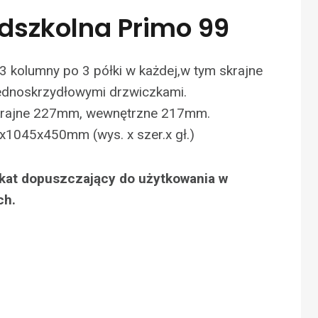
edszkolna Primo 99
3 kolumny po 3 półki w każdej,w tym skrajne
ednoskrzydłowymi drzwiczkami.
skrajne 227mm, wewnętrzne 217mm.
x1045x450mm (wys. x szer.x gł.)
fikat dopuszczający do użytkowania w
ch.
N