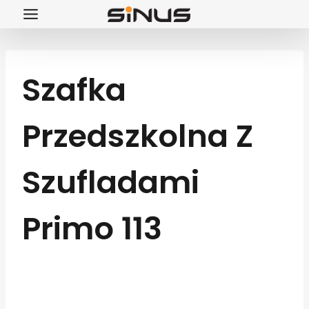
Przejdź
do
treści
Szafka
Przedszkolna Z
Szufladami
Primo 113