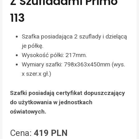
Z Szufladami Primo
113
Szafka posiadająca 2 szuflady i dzielącą
je półkę.
Wysokość półki: 217mm.
Wymiary szafki: 798x363x450mm (wys.
x szer.x gł.)
Szafki posiadają certyfikat dopuszczający
do użytkowania w jednostkach
oświatowych.
Cena:
419 PLN