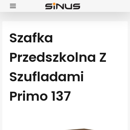
Przejdź
do
treści
Szafka
Przedszkolna Z
Szufladami
Primo 137