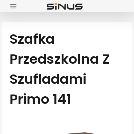
Przejdź
do
treści
Szafka
Przedszkolna Z
Szufladami
Primo 141