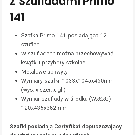
Z Szufladami Primo
141
Szafka Primo 141 posiadająca 12
szuflad.
W szufladach można przechowywać
książki i przybory szkolne.
Metalowe uchwyty.
Wymiary szafki: 1033x1045x450mm
(wys. x szer. x gł.)
Wymiar szuflady w środku (WxSxG)
120x436x382 mm.
Szafki posiadają Certyfikat dopuszczający