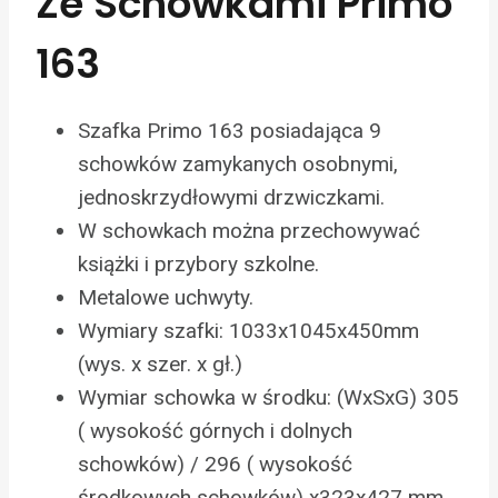
Ze Schowkami Primo
163
Szafka Primo 163 posiadająca 9
schowków zamykanych osobnymi,
jednoskrzydłowymi drzwiczkami.
W schowkach można przechowywać
książki i przybory szkolne.
Metalowe uchwyty.
Wymiary szafki: 1033x1045x450mm
(wys. x szer. x gł.)
Wymiar schowka w środku: (WxSxG) 305
( wysokość górnych i dolnych
schowków) / 296 ( wysokość
środkowych schowków) x323x427 mm.