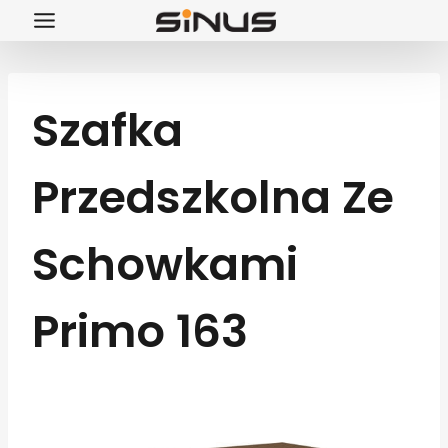
Przejdź
do
treści
Szafka
Przedszkolna Ze
Schowkami
Primo 163