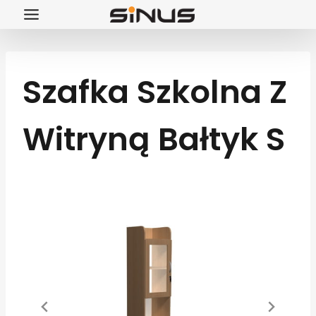
Przejdź
do
treści
Szafka Szkolna Z
Witryną Bałtyk S