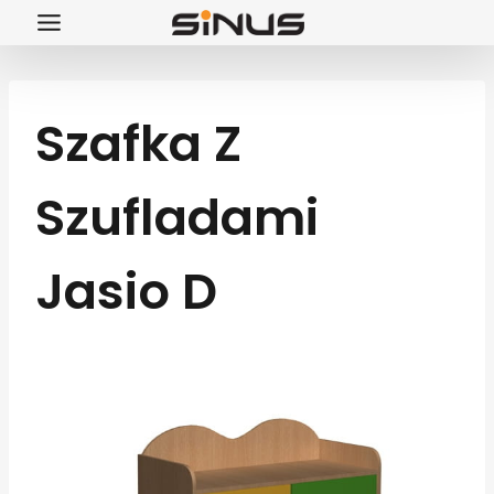
Przejdź
do
treści
Szafka Z
Szufladami
Jasio D