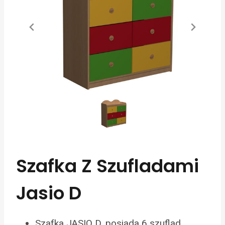
Szafka Z Szufladami
Jasio D
Szafka JASIO D, posiada 6 szuflad