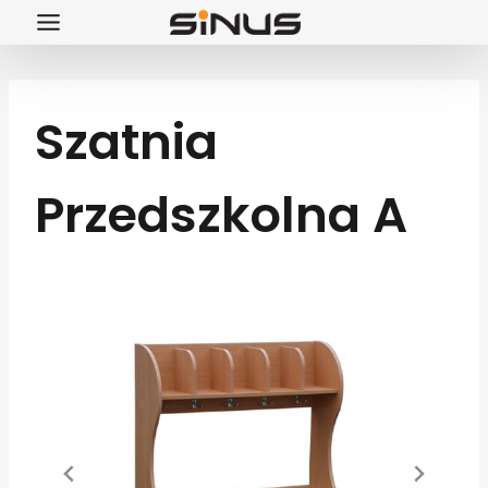
Przejdź
do
treści
Szatnia
Przedszkolna A