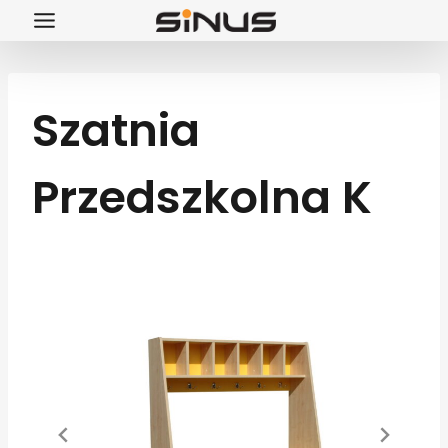
Przejdź
do
treści
Szatnia
Przedszkolna K