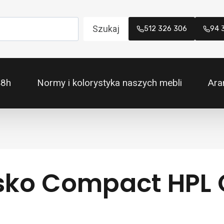
Szukaj
512 326 306
94 
48h
Normy i kolorystyka naszych mebli
Ara
isko Compact HPL