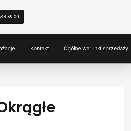
343 39 00
nżacje
Kontakt
Ogólne warunki sprzedaży
 Okrągłe