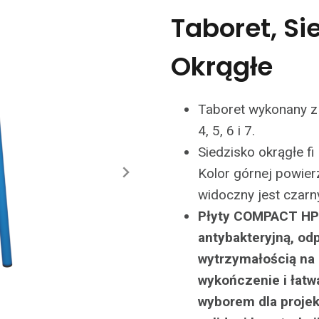
Taboret, S
Okrągłe
Taboret wykonany z 
4, 5, 6 i 7.
Siedzisko okrągłe 
Kolor górnej powierz
widoczny jest czarn
Płyty COMPACT HPL 
antybakteryjną, od
wytrzymałością na u
wykończenie i łatw
wyborem dla projek