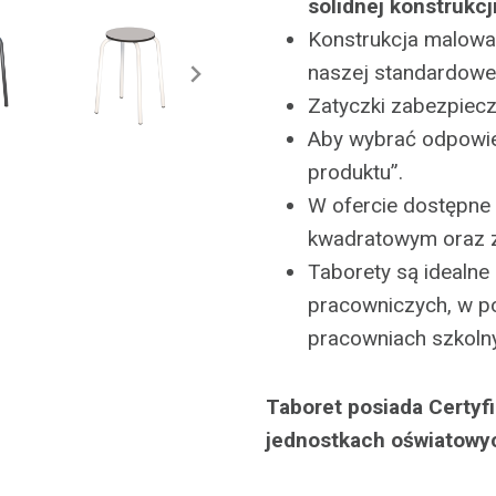
solidnej konstrukcji
Konstrukcja malowa
naszej standardowej
Zatyczki zabezpiec
Aby wybrać odpowied
produktu”.
W ofercie dostępne 
kwadratowym oraz z
Taborety są idealne
pracowniczych, w p
pracowniach szkolny
Taboret posiada Certyf
jednostkach oświatowy