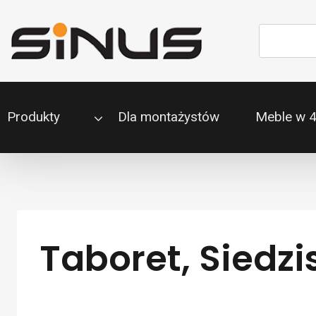
Przejdź
do
Szukaj
treści
Produkty
Dla montażystów
Meble w 
Taboret, Siedz