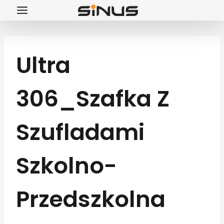
Przejdź
do
treści
Ultra
306_Szafka Z
Szufladami
Szkolno-
Przedszkolna