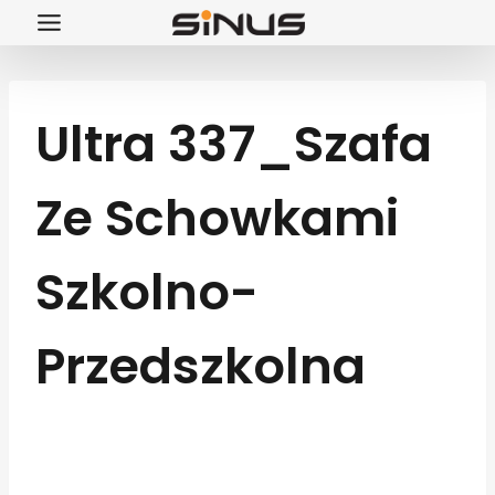
Przejdź
do
treści
Ultra 337_Szafa
Ze Schowkami
Szkolno-
Przedszkolna