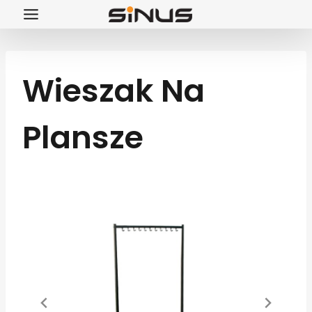
Przejdź
do
treści
Wieszak Na
Plansze