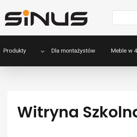
Przejdź
do
Szukaj
treści
Produkty
Dla montażystów
Meble w 
Witryna Szkoln