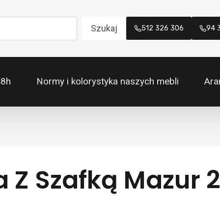
Szukaj
512 326 306
94 
48h
Normy i kolorystyka naszych mebli
Ara
a Z Szafką Mazur 