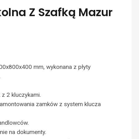
kolna Z Szafką Mazur
00x800x400 mm, wykonana z płyty
.
z 2 kluczykami.
 zamontowania zamków z system klucza
handlowców.
nie na dokumenty.