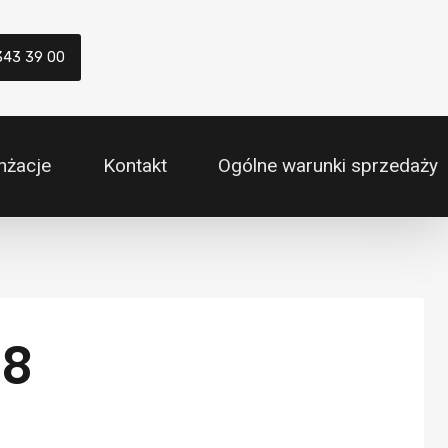
343 39 00
nżacje
Kontakt
Ogólne warunki sprzedaży
28