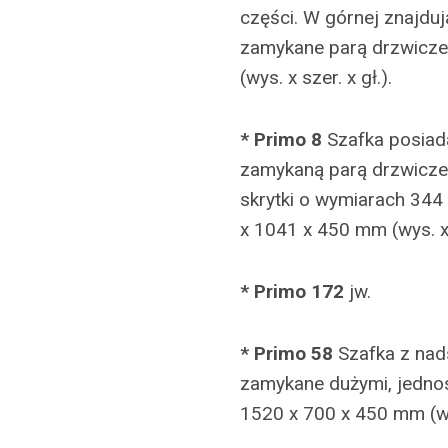
części. W górnej znajdu
zamykane parą drzwicze
(wys. x szer. x gł.).
* Primo 8
Szafka posiad
zamykaną parą drzwiczek
skrytki o wymiarach 344 
x 1041 x 450 mm (wys. x s
* Primo 172
jw.
* Primo 58
Szafka z nad
zamykane dużymi, jednos
1520 x 700 x 450 mm (wys