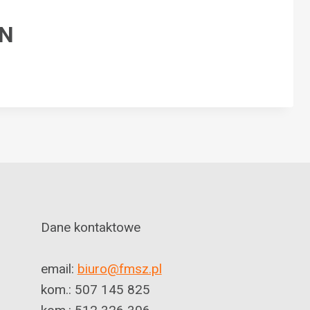
LN
Dane kontaktowe
email:
biuro@fmsz.pl
kom.: 507 145 825