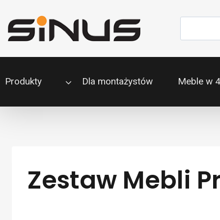
Przejdź
do
Szukaj
treści
Produkty
Dla montażystów
Meble w 
Zestaw Mebli P