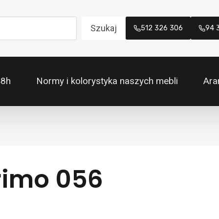
Szukaj
512 326 306
94 
48h
Normy i kolorystyka naszych mebli
Ara
rimo 056