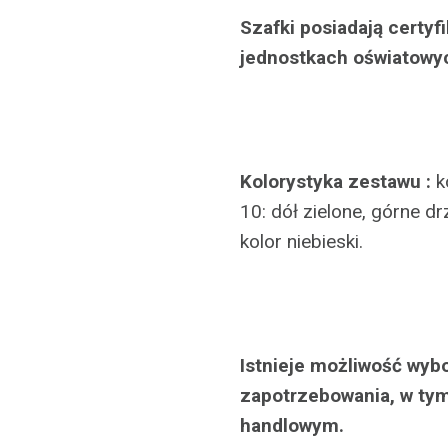
Szafki posiadają certy
jednostkach oświatowy
Kolorystyka zestawu :
ko
10: dół zielone, górne dr
kolor niebieski.
Istnieje możliwość wyb
zapotrzebowania, w tym
handlowym.