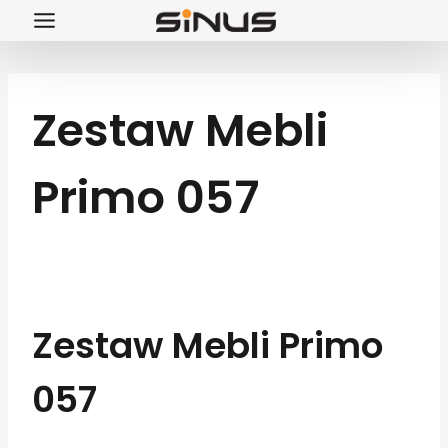
Przejdź
do
treści
Zestaw Mebli
Primo 057
Zestaw Mebli Primo
057