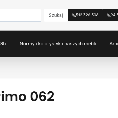
Szukaj
512 326 306
94 
48h
Normy i kolorystyka naszych mebli
Ara
rimo 062