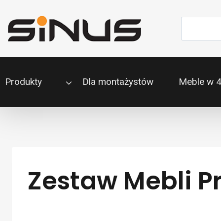
Przejdź
do
Szukaj
treści
Produkty
Dla montażystów
Meble w 
Zestaw Mebli P