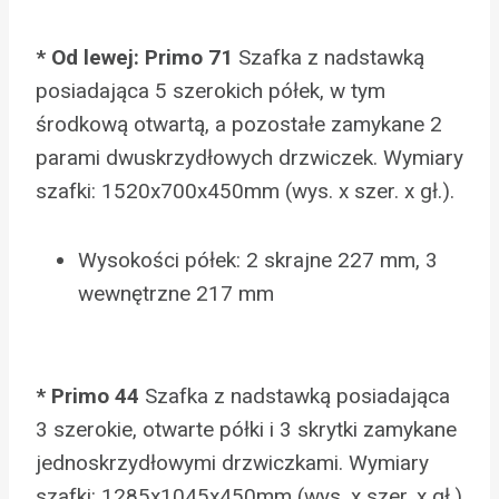
* Od lewej: Primo 71
Szafka z nadstawką
posiadająca 5 szerokich półek, w tym
środkową otwartą, a pozostałe zamykane 2
parami dwuskrzydłowych drzwiczek. Wymiary
szafki: 1520x700x450mm (wys. x szer. x gł.).
Wysokości półek: 2 skrajne 227 mm, 3
wewnętrzne 217 mm
* Primo 44
Szafka z nadstawką posiadająca
3 szerokie, otwarte półki i 3 skrytki zamykane
jednoskrzydłowymi drzwiczkami. Wymiary
szafki: 1285x1045x450mm (wys. x szer. x gł.)