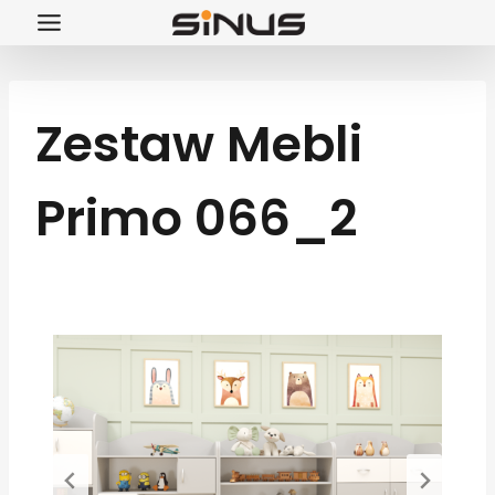
Przejdź
do
treści
Zestaw Mebli
Primo 066_2