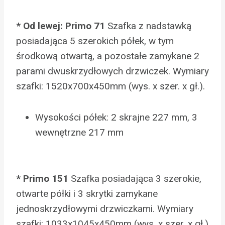
* Od lewej: Primo 71
Szafka z nadstawką
posiadająca 5 szerokich półek, w tym
środkową otwartą, a pozostałe zamykane 2
parami dwuskrzydłowych drzwiczek. Wymiary
szafki: 1520x700x450mm (wys. x szer. x gł.).
Wysokości półek: 2 skrajne 227 mm, 3
wewnętrzne 217 mm
* Primo 151
Szafka posiadająca 3 szerokie,
otwarte półki i 3 skrytki zamykane
jednoskrzydłowymi drzwiczkami. Wymiary
szafki: 1033x1045x450mm (wys. x szer. x gł.)