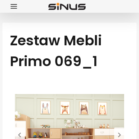
Przejdź
do
treści
Zestaw Mebli
Primo 069_1