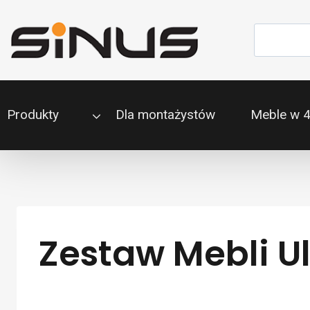
Przejdź
do
Szukaj
treści
Produkty
Dla montażystów
Meble w 
Zestaw Mebli Ul