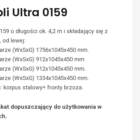
i Ultra 0159
159 o długości ok. 4,2 m i składający się z
 od lewej:
iarze (WxSxG) 1756x1045x450 mm.
iarze (WxSxG) 912x1045x450 mm
iarze (WxSxG) 912x1045x450 mm.
iarze (WxSxG) 1334x1045x450 mm.
: korpus stalowy+ fronty brzoza.
fikat dopuszczający do użytkowania w
ch.