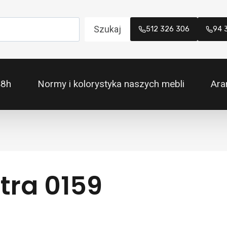
Szukaj
512 326 306
94 
48h
Normy i kolorystyka naszych mebli
Ara
tra 0159