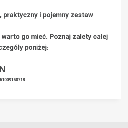
, praktyczny i pojemny zestaw
warto go mieć. Poznaj zalety całej
czegóły poniżej
:
LN
51009150718