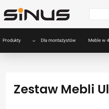
Przejdź
do
Szukaj
treści
Produkty
Dla montażystów
Meble w 
Zestaw Mebli Ul