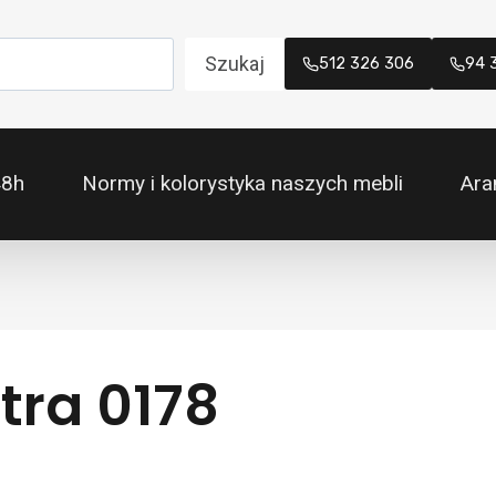
Szukaj
512 326 306
94 
48h
Normy i kolorystyka naszych mebli
Ara
tra 0178