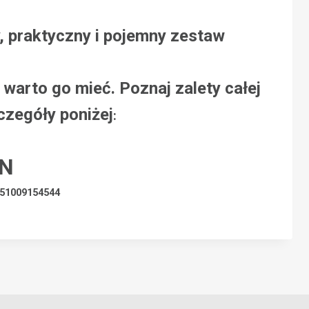
, praktyczny i pojemny zestaw
warto go mieć. Poznaj zalety całej
czegóły poniżej
:
LN
51009154544