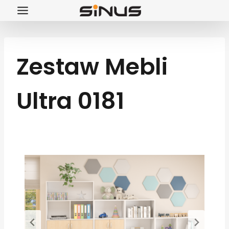
Przejdź
do
treści
Zestaw Mebli
Ultra 0181