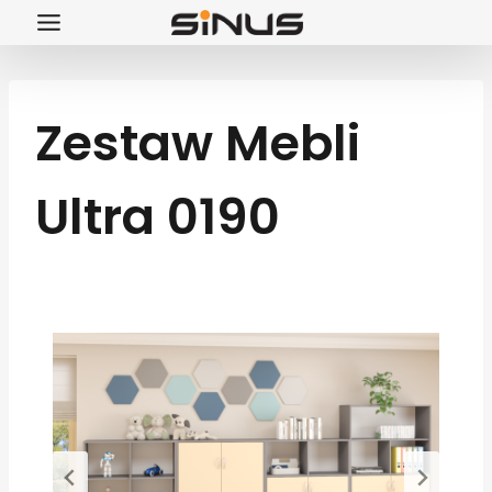
Przejdź
do
treści
Zestaw Mebli
Ultra 0190