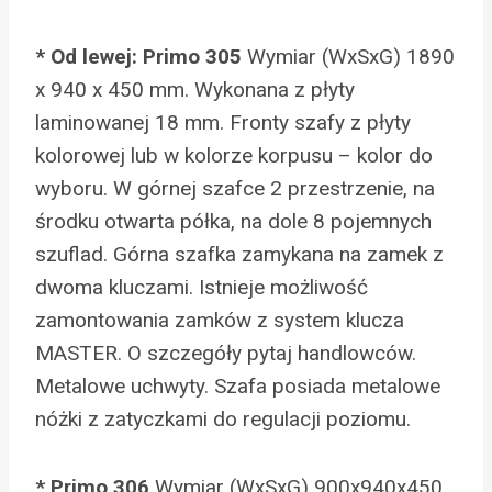
* Od lewej: Primo 305
Wymiar (WxSxG) 1890
x 940 x 450 mm. Wykonana z płyty
laminowanej 18 mm. Fronty szafy z płyty
kolorowej lub w kolorze korpusu – kolor do
wyboru. W górnej szafce 2 przestrzenie, na
środku otwarta półka, na dole 8 pojemnych
szuflad. Górna szafka zamykana na zamek z
dwoma kluczami. Istnieje możliwość
zamontowania zamków z system klucza
MASTER. O szczegóły pytaj handlowców.
Metalowe uchwyty. Szafa posiada metalowe
nóżki z zatyczkami do regulacji poziomu.
* Primo 306
Wymiar (WxSxG) 900x940x450