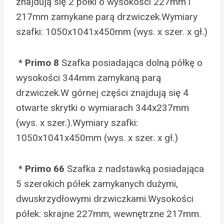
znajdują się 2 półki o wysokości 227mm i
217mm zamykane parą drzwiczek.Wymiary
szafki: 1050x1041x450mm (wys. x szer. x gł.)
*
Primo 8
Szafka posiadająca dolną półkę o
wysokości 344mm zamykaną parą
drzwiczek.W górnej części znajdują się 4
otwarte skrytki o wymiarach 344x237mm
(wys. x szer.).Wymiary szafki:
1050x1041x450mm (wys. x szer. x gł.)
*
Primo 66
Szafka z nadstawką posiadająca
5 szerokich półek zamykanych dużymi,
dwuskrzydłowymi drzwiczkami.Wysokości
półek: skrajne 227mm, wewnętrzne 217mm.