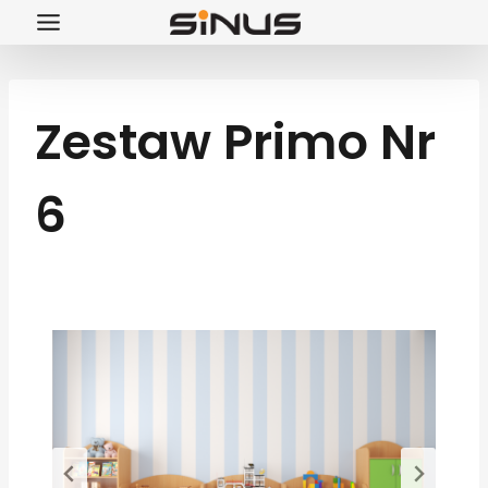
Przejdź
do
treści
Zestaw Primo Nr
6