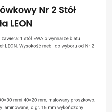
łówkowy Nr 2 Stół
ła LEON
zawiera: 1 stół EWA o wymiarze blatu
ł LEON. Wysokość mebli do wyboru od Nr 2
u 30×30 mmi 40×20 mm, malowany proszkowo.
yty laminowanej o gr. 18 mm wykończony