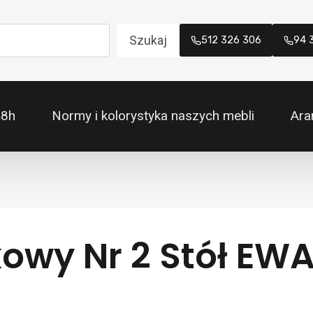
Szukaj
512 326 306
94 
48h
Normy i kolorystyka naszych mebli
Ara
wy Nr 2 Stół EWA 