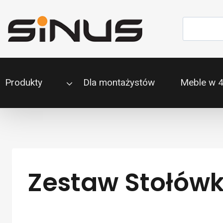
Przejdź
do
Szukaj
treści
Produkty
Dla montażystów
Meble w 
Zestaw Stołówko