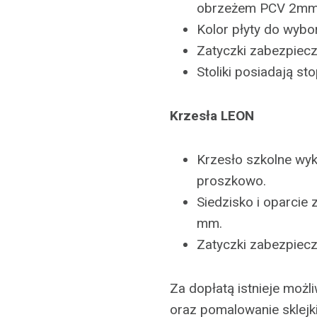
obrzeżem PCV 2mm
Kolor płyty do wybo
Zatyczki zabezpiec
Stoliki posiadają st
Krzesła LEON
Krzesło szkolne wy
proszkowo.
Siedzisko i oparcie 
mm.
Zatyczki zabezpiec
Za dopłatą istnieje możl
oraz pomalowanie sklejk