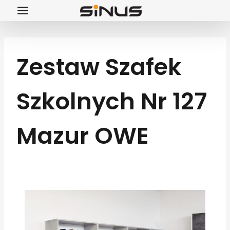
Przejdź
do
treści
Zestaw Szafek
Szkolnych Nr 127
Mazur OWE