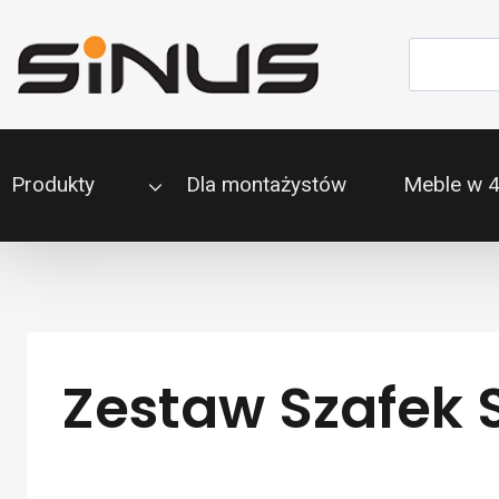
Przejdź
do
Szukaj
treści
Produkty
Dla montażystów
Meble w 
Zestaw Szafek S