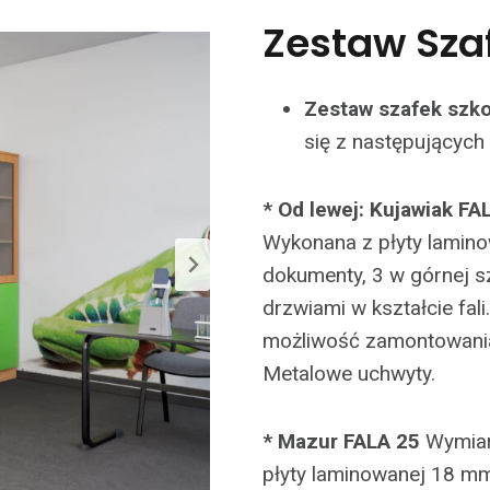
Zestaw Szaf
Zestaw szafek szko
się z następujących 
* Od lewej: Kujawiak FA
Wykonana z płyty lamino
dokumenty, 3 w górnej s
drzwiami w kształcie fali
możliwość zamontowani
Metalowe uchwyty.
* Mazur FALA 25
Wymia
płyty laminowanej 18 mm