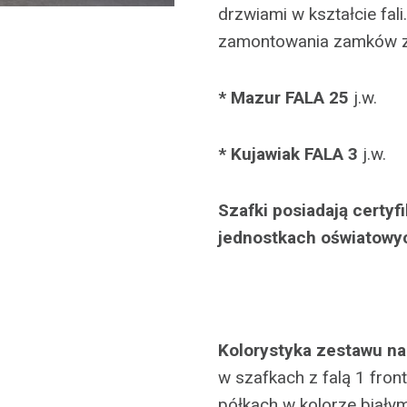
drzwiami w kształcie fal
zamontowania zamków z
* Mazur FALA 25
j.w.
* Kujawiak FALA 3
j.w.
Szafki posiadają certy
jednostkach oświatowy
Kolorystyka zestawu na
w szafkach z falą 1 front
półkach w kolorze białym