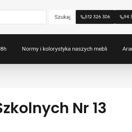
Szukaj
512 326 306
94 
48h
Normy i kolorystyka naszych mebli
Ara
zkolnych Nr 13