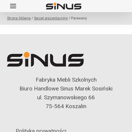
Przejdź
do
Strona Główna
/
Sprzęt prezentacyjny
/
Parawany
treści
Fabryka Mebli Szkolnych
Biuro Handlowe Sinus Marek Sosiński
ul. Szymanowskiego 66
75-564 Koszalin
Polityka prywatności