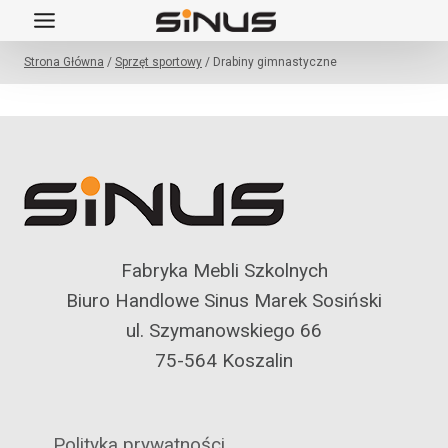
Przejdź
do
Strona Główna
/
Sprzęt sportowy
/
Drabiny gimnastyczne
treści
Fabryka Mebli Szkolnych
Biuro Handlowe Sinus Marek Sosiński
ul. Szymanowskiego 66
75-564 Koszalin
Polityka prywatności