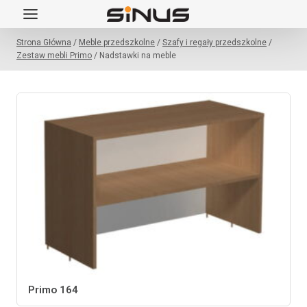
Przejdź
do
Strona Główna
/
Meble przedszkolne
/
Szafy i regały przedszkolne
/
treści
Zestaw mebli Primo
/
Nadstawki na meble
Primo 164