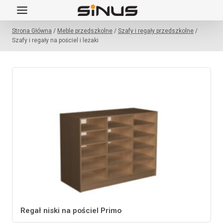
Przejdź
do
Strona Główna
/
Meble przedszkolne
/
Szafy i regały przedszkolne
/
treści
Szafy i regały na pościel i leżaki
Regał niski na pościel Primo