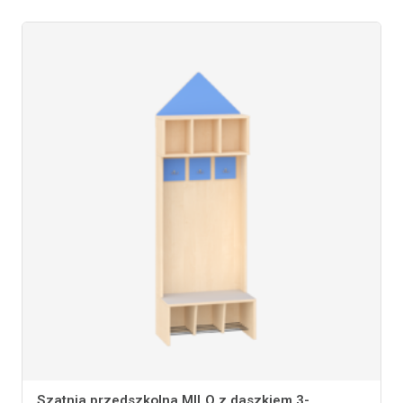
Szatnia przedszkolna MILO z daszkiem 3-