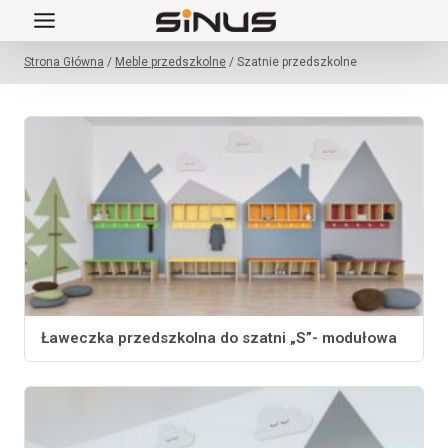
Przejdź
do
Strona Główna
/
Meble przedszkolne
/
Szatnie przedszkolne
treści
Ławeczka przedszkolna do szatni „S”- modułowa