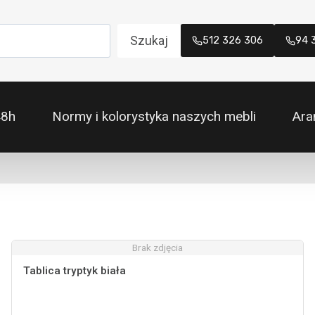
Szukaj
512 326 306
94 
48h
Normy i kolorystyka naszych mebli
Ara
Brak zdjęcia
Tablica tryptyk biała