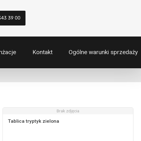
343 39 00
nżacje
Kontakt
Ogólne warunki sprzedaży
Brak zdjęcia
Tablica tryptyk zielona