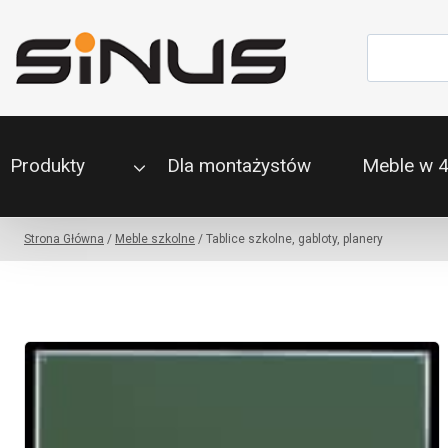
Przejdź
do
Szukaj
treści
Produkty
Dla montażystów
Meble w 
Strona Główna
/
Meble szkolne
/
Tablice szkolne, gabloty, planery