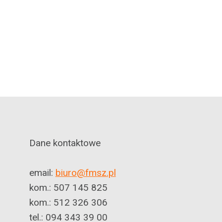
Dane kontaktowe
email:
biuro@fmsz.pl
kom.: 507 145 825
kom.: 512 326 306
tel.: 094 343 39 00