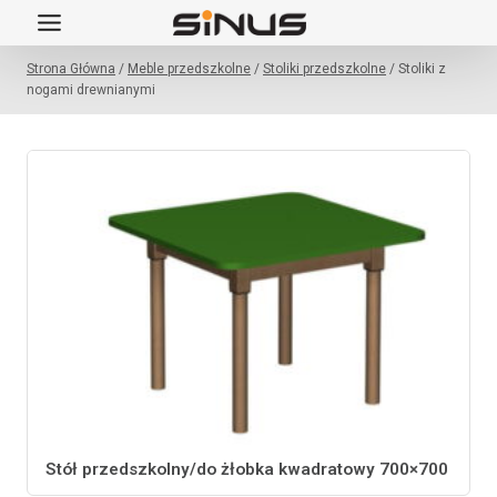
Przejdź
do
Strona Główna
/
Meble przedszkolne
/
Stoliki przedszkolne
/
Stoliki z
treści
nogami drewnianymi
Stół przedszkolny/do żłobka kwadratowy 700×700